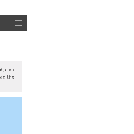
Menu
ed
, click
oad the